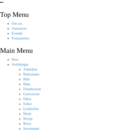
Top Menu
Om oss
Annonsera
Kontakt
Prenumerera
Main Menu
Hem
Avdelningar
Arkitektur
Badrummet
Bilar
Båtar
Drömboende
Gastronomi
Hälsa
Köket
Lyxklockor
Mode
Recept
Resor
Sovrummet