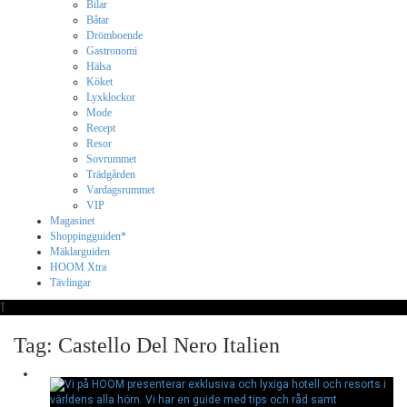
Bilar
Båtar
Drömboende
Gastronomi
Hälsa
Köket
Lyxklockor
Mode
Recept
Resor
Sovrummet
Trädgården
Vardagsrummet
VIP
Magasinet
Shoppingguiden*
Mäklarguiden
HOOM Xtra
Tävlingar
Tag: Castello Del Nero Italien