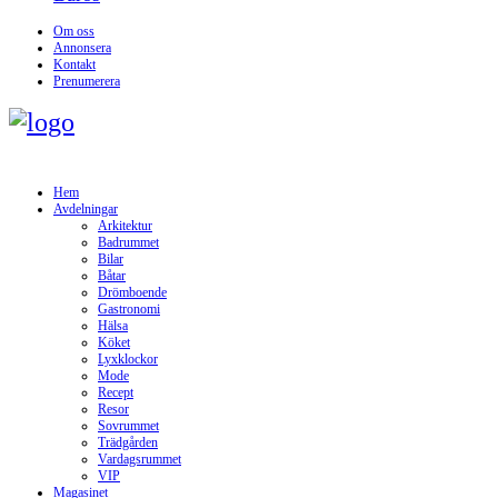
Om oss
Annonsera
Kontakt
Prenumerera
Hem
Avdelningar
Arkitektur
Badrummet
Bilar
Båtar
Drömboende
Gastronomi
Hälsa
Köket
Lyxklockor
Mode
Recept
Resor
Sovrummet
Trädgården
Vardagsrummet
VIP
Magasinet