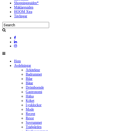
Shoppingguiden*
Mäklarguiden
HOOM Xtra
Tävlingar
Hem
Avdelningar
Arkitektur
Badrummet
Bilar
Båtar
Drömboende
Gastronomi
Hälsa
Köket
Lyxklockor
Mode
Recept
Resor
Sovrummet
Trädgården