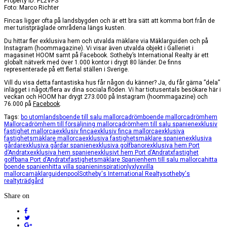
Property ID: PL2VPS
Foto: Marco Richter
Fincas ligger ofta på landsbygden och är ett bra sätt att komma bort från de
mer turistpräglade områdena längs kusten.
Du hittar fler exklusiva hem och utvalda mäklare via Mäklarguiden och på
Instagram (hoommagazine). Vi visar även utvalda objekt i Galleriet i
magasinet HOOM samt på Facebook. Sotheby’s International Realty är ett
globalt nätverk med över 1.000 kontor i drygt 80 länder. De finns
representerade på ett flertal ställen i Sverige.
Vill du visa detta fantastiska hus får någon du känner? Ja, du får gärna ”dela”
inlägget i något/flera av dina sociala flöden. Vi har tiotusentals besökare här i
veckan och HOOM har drygt 273.000 på Instagram (hoommagazine) och
76.000 på
Facebook
.
Tags:
bo utomlands
boende till salu mallorca
drömboende mallorca
drömhem
Mallorca
drömhem till försäljning mallorca
drömhem till salu spanien
exklusiv
fastighet mallorca
exklusiv finca
exklusiv finca mallorca
exklusiva
fastighetsmäklare mallorca
exklusiva fastighetsmäklare spanien
exklusiva
gårdar
exklusiva gårdar spanien
exklusiva golfbanor
exklusiva hem Port
d’Andratx
exklusiva hem spanien
exklusivt hem Port d’Andratx
fastighet
golfbana Port d’Andratx
fastighetsmäklare Spanien
hem till salu mallorca
hitta
boende spanien
hitta villa spanien
inspiration
lyxlyxvilla
mallorca
mäklarguiden
pool
Sotheby's International Realty
sotheby's
realty
trädgård
Share on