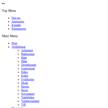
Top Menu
Om oss
Annonsera
Kontakt
Prenumerera
Main Menu
Hem
Avdelningar
Arkitektur
Badrummet
Bilar
Båtar
Drömboende
Gastronomi
Hälsa
Köket
Lyxklockor
Mode
Recept
Resor
Sovrummet
Trädgården
Vardagsrummet
VIP