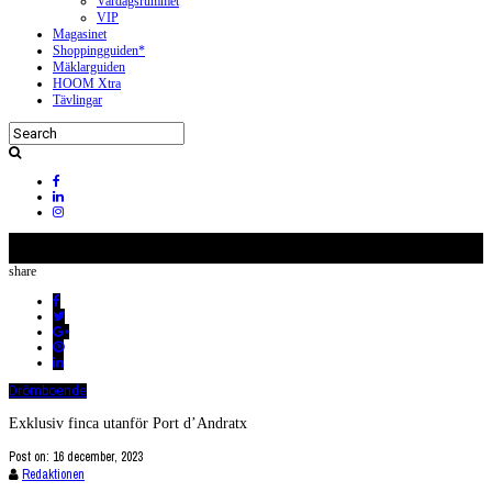
Vardagsrummet
VIP
Magasinet
Shoppingguiden*
Mäklarguiden
HOOM Xtra
Tävlingar
share
Drömboende
Exklusiv finca utanför Port d’Andratx
Post on:
16 december, 2023
Redaktionen