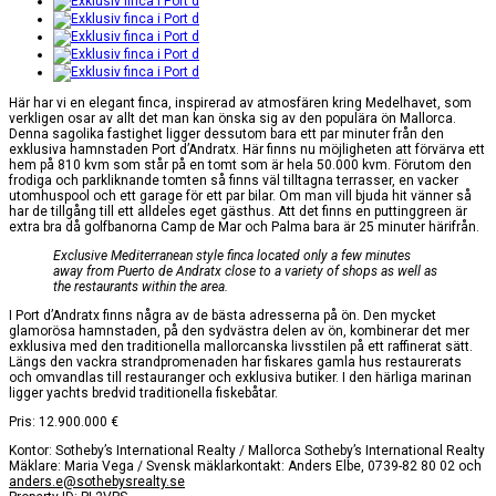
Här har vi en elegant finca, inspirerad av atmosfären kring Medelhavet, som
verkligen osar av allt det man kan önska sig av den populära ön Mallorca.
Denna sagolika fastighet ligger dessutom bara ett par minuter från den
exklusiva hamnstaden Port d’Andratx. Här finns nu möjligheten att förvärva ett
hem på 810 kvm som står på en tomt som är hela 50.000 kvm. Förutom den
frodiga och parkliknande tomten så finns väl tilltagna terrasser, en vacker
utomhuspool och ett garage för ett par bilar. Om man vill bjuda hit vänner så
har de tillgång till ett alldeles eget gästhus. Att det finns en puttinggreen är
extra bra då golfbanorna Camp de Mar och Palma bara är 25 minuter härifrån.
Exclusive Mediterranean style finca located only a few minutes
away from Puerto de Andratx close to a variety of shops as well as
the restaurants within the area.
I Port d’Andratx finns några av de bästa adresserna på ön. Den mycket
glamorösa hamnstaden, på den sydvästra delen av ön, kombinerar det mer
exklusiva med den traditionella mallorcanska livsstilen på ett raffinerat sätt.
Längs den vackra strandpromenaden har fiskares gamla hus restaurerats
och omvandlas till restauranger och exklusiva butiker. I den härliga marinan
ligger yachts bredvid traditionella fiskebåtar.
Pris:
12.900.000
€
Kontor: Sotheby’s International Realty / Mallorca Sotheby’s International Realty
Mäklare: Maria Vega / Svensk mäklarkontakt: Anders Elbe, 0739-82 80 02 och
anders.e@sothebysrealty.se