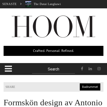
SENASTE
The Datai Langkawi
Sunset Strip
Itama 62
Oak Pass House
Maserati MC20 Notte
SHARE
Badrummet
Formskön design av Antonio