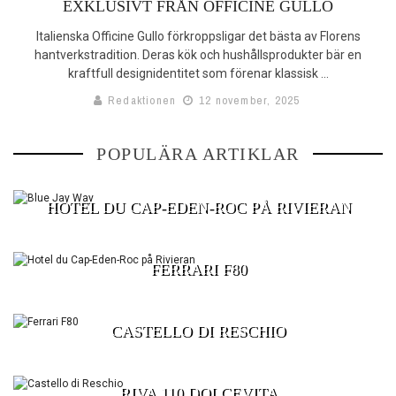
EXKLUSIVT FRÅN OFFICINE GULLO
SHOPPINGGUIDEN*
Italienska Officine Gullo förkroppsligar det bästa av Florens
hantverkstradition. Deras kök och hushållsprodukter bär en
MÄKLARGUIDEN
kraftfull designidentitet som förenar klassisk ...
Redaktionen
12 november, 2025
HOOM XTRA
TÄVLINGAR
BLUE JAY WAY
POPULÄRA ARTIKLAR
HOTEL DU CAP-EDEN-ROC PÅ RIVIERAN
FERRARI F80
CASTELLO DI RESCHIO
RIVA 110 DOLCEVITA