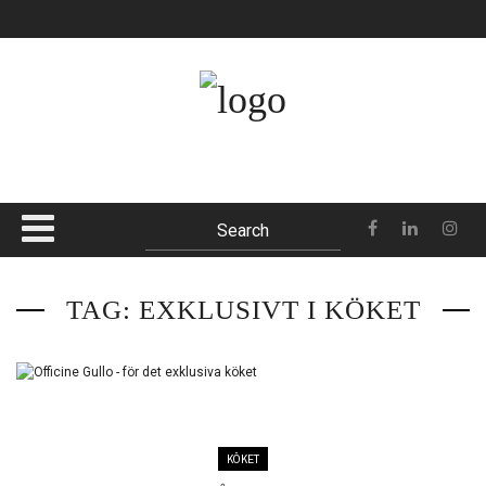
Sunset Strip
Itama 62
Oak Pass House
Top Menu
Baros
McLaren W1
OM OSS
ANNONSERA
KONTAKT
PRENUMERERA
TAG: EXKLUSIVT I KÖKET
Main Menu
HEM
AVDELNINGAR
KÖKET
MAGASINET