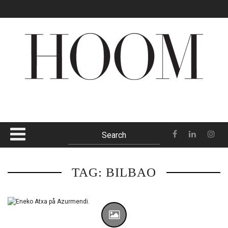
The Datai Langkawi
Sunset Strip
Itama 62
Top Menu
Oak Pass House
Baros
OM OSS
ANNONSERA
KONTAKT
PRENUMERERA
Main Menu
TAG: BILBAO
HEM
AVDELNINGAR
MAGASINET