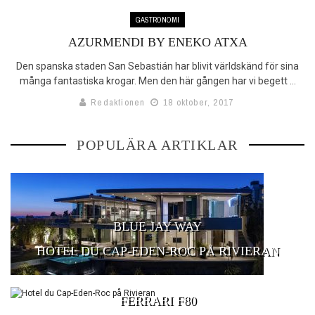
GASTRONOMI
SHOPPINGGUIDEN*
AZURMENDI BY ENEKO ATXA
MÄKLARGUIDEN
Den spanska staden San Sebastián har blivit världskänd för sina
många fantastiska krogar. Men den här gången har vi begett ...
HOOM XTRA
Redaktionen
18 oktober, 2017
TÄVLINGAR
POPULÄRA ARTIKLAR
BLUE JAY WAY
HOTEL DU CAP-EDEN-ROC PÅ RIVIERAN
FERRARI F80