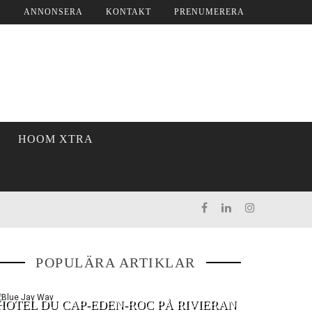
S
ANNONSERA
KONTAKT
PRENUMERERA
HOOM XTRA
BLUE JAY WAY
POPULÄRA ARTIKLAR
HOTEL DU CAP-EDEN-ROC PÅ RIVIERAN