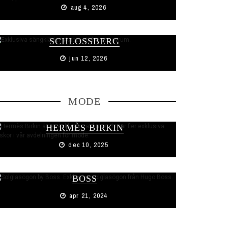
aug 4, 2026
FLORA BLANC FRÅN
SCHLOSSBERG
jun 12, 2026
MODE
HERMÈS BIRKIN
dec 10, 2025
EXKLUSIVA SOLGLASÖGON BY
BOSS
apr 21, 2024