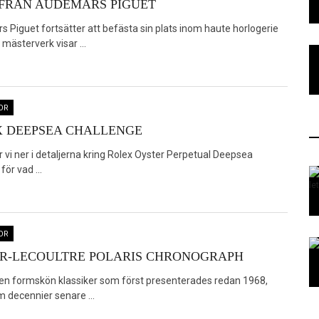
FRÅN AUDEMARS PIGUET
 Piguet fortsätter att befästa sin plats inom haute horlogerie
mästerverk visar ...
OR
 DEEPSEA CHALLENGE
r vi ner i detaljerna kring Rolex Oyster Perpetual Deepsea
ör vad ...
OR
R-LECOULTRE POLARIS CHRONOGRAPH
 en formskön klassiker som först presenterades redan 1968,
 decennier senare ...