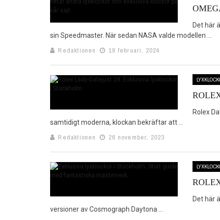
OMEG
Det här 
sin Speedmaster. När sedan NASA valde modellen ...
Redaktionen
19 februari, 2024
LYXKLOCK
ROLEX
Rolex Dat
samtidigt moderna, klockan bekräftar att ...
Redaktionen
26 november, 2023
LYXKLOCK
ROLE
Det här 
versioner av Cosmograph Daytona ...