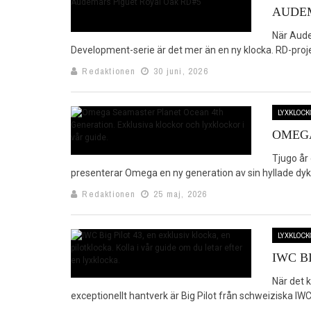
AUDEM
SHOPPINGGUIDEN*
När Aude
Development-serie är det mer än en ny klocka. RD-projek
MÄKLARGUIDEN
Redaktionen
30 juni, 2026
HOOM XTRA
TÄVLINGAR
LYXKLOCK
OMEG
Tjugo år
presenterar Omega en ny generation av sin hyllade dyka
Redaktionen
25 maj, 2026
LYXKLOCK
IWC B
När det 
exceptionellt hantverk är Big Pilot från schweiziska IWC 