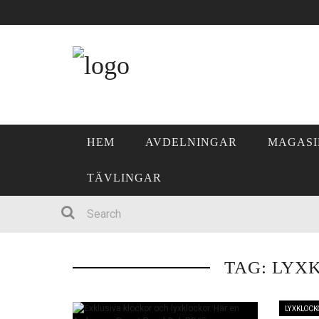
The Datai Langkawi
Sunset Strip
Itama 62
Top Menu
Oak Pass House
Baros
OM OSS
ANNONSERA
HEM
AVDELNINGAR
MAGASI
KONTAKT
TÄVLINGAR
PRENUMERERA
Main Menu
HEM
TAG: LYX
AVDELNINGAR
LYXKLOCK
MAGASINET