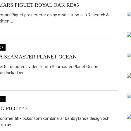
ARS PIGUET ROYAL OAK RD#5
mars Piguet presenterar en ny modell inom sin Research &
ten ...
OR
A SEAMASTER PLANET OCEAN
 efter debuten av den första Seamaster Planet Ocean
rklocka. Den ...
OR
IG PILOT 43
kommer till klockor som kombinerar banbrytande design och
en av ...