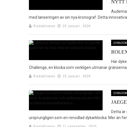
NYTT 
Audemars
med lanseringen av sin nya kronograf. Detta innovativa 
Redaktionen
22 januari, 2026
LYXKLOCK
ROLEX
Här dyke
Challenge, en klocka som verkligen utmanar gränserna f
Redaktionen
15 januari, 2026
LYXKLOCK
JAEGE
Detta är
ursprungligen som en renodlad dykarklocka. Mer än fem
Redaktionen
11 september, 2025