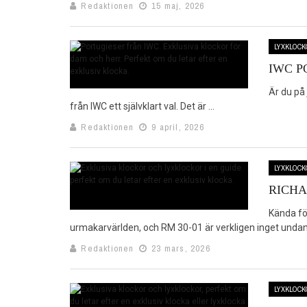
Redaktionen
15 maj, 2026
LYXKLOCK
IWC P
Är du på
från IWC ett självklart val. Det är ...
Redaktionen
9 april, 2026
LYXKLOCK
RICHA
Kända för
urmakarvärlden, och RM 30-01 är verkligen inget undant
Redaktionen
23 mars, 2026
LYXKLOCK