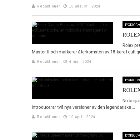
Redaktionen
18 augusti, 2024
LYXKLOCK
ROLEX
Rolex pr
Master II, och markerar återkomsten av 18-karat gult guld
Redaktionen
4 juni, 2024
LYXKLOCK
ROLEX
Nu börjar
introducerar två nya versioner av den legendariska ...
Redaktionen
10 april, 2024
LYXKLOCK