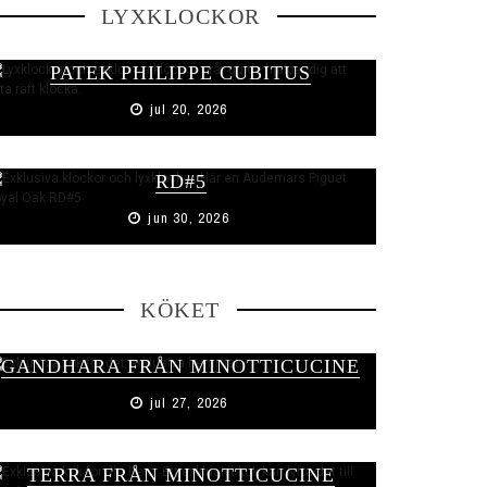
LYXKLOCKOR
PATEK PHILIPPE CUBITUS
jul 20, 2026
AUDEMARS PIGUET ROYAL OAK
RD#5
jun 30, 2026
KÖKET
GANDHARA FRÅN MINOTTICUCINE
jul 27, 2026
TERRA FRÅN MINOTTICUCINE