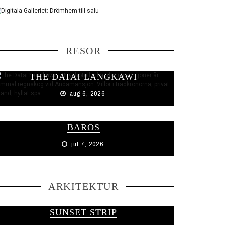
RESOR
THE DATAI LANGKAWI
aug 6, 2026
BAROS
jul 7, 2026
ARKITEKTUR
SUNSET STRIP