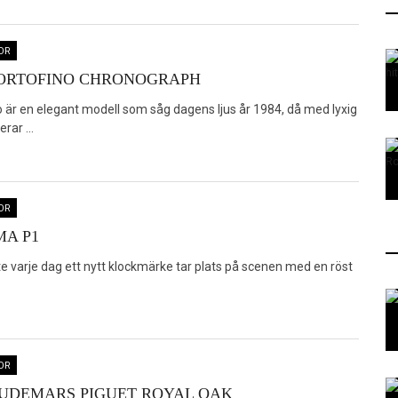
OR
PORTOFINO CHRONOGRAPH
o är en elegant modell som såg dagens ljus år 1984, då med lyxig
rar ...
OR
A P1
te varje dag ett nytt klockmärke tar plats på scenen med en röst
OR
UDEMARS PIGUET ROYAL OAK