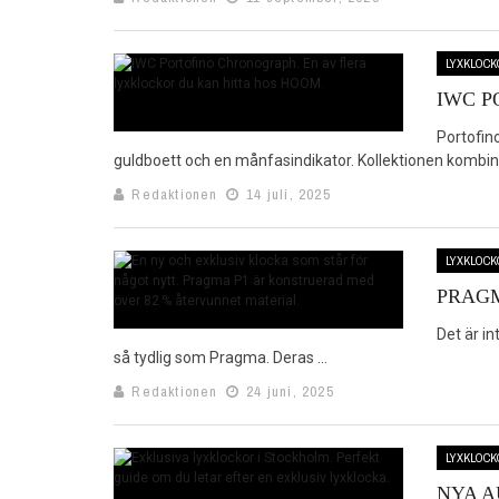
LYXKLOCK
IWC 
Portofin
guldboett och en månfasindikator. Kollektionen kombine
Redaktionen
14 juli, 2025
LYXKLOCK
PRAGM
Det är in
så tydlig som Pragma. Deras ...
Redaktionen
24 juni, 2025
LYXKLOCK
NYA A