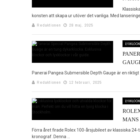
Klassisk
konsten att skapa ur utöver det vanliga. Med lanseringen
Redaktionen
28 maj, 2025
LYXKLOCK
PANER
GAUG
Panerai Pangea Submersible Depth Gauge är en riktigt t
Redaktionen
12 februari, 2025
LYXKLOCK
ROLEX
MANS
Förra året firade Rolex 100-årsjubileet av klassiska 24
kronograf. Denna ...