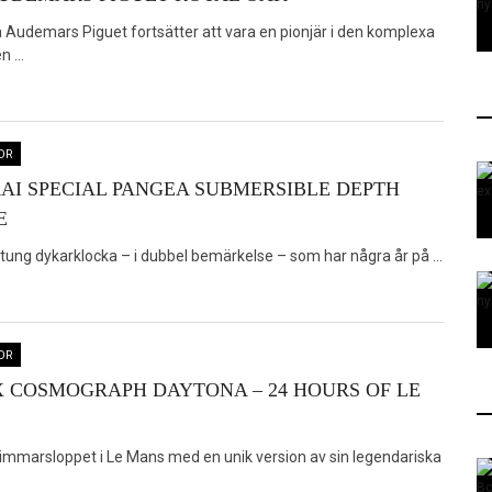
a Audemars Piguet fortsätter att vara en pionjär i den komplexa
 ...
OR
AI SPECIAL PANGEA SUBMERSIBLE DEPTH
E
ung dykarklocka – i dubbel bemärkelse – som har några år på ...
OR
 COSMOGRAPH DAYTONA – 24 HOURS OF LE
-timmarsloppet i Le Mans med en unik version av sin legendariska