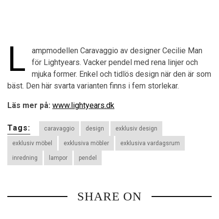
SHOPPINGGUIDEN*
MÄKLARGUIDEN
L
ampmodellen Caravaggio av designer Cecilie Man
HOOM XTRA
för Lightyears. Vacker pendel med rena linjer och
mjuka former. Enkel och tidlös design när den är som
TÄVLINGAR
bäst. Den här svarta varianten finns i fem storlekar.
Läs mer på:
www.lightyears.dk
Tags:
caravaggio
design
exklusiv design
exklusiv möbel
exklusiva möbler
exklusiva vardagsrum
inredning
lampor
pendel
SHARE ON