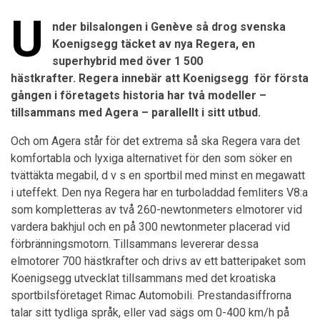
U
nder bilsalongen i Genève så drog svenska
SHOPPINGGUIDEN*
Koenigsegg täcket av nya Regera, en
MÄKLARGUIDEN
superhybrid med över 1 500
hästkrafter. Regera innebär att Koenigsegg för första
HOOM XTRA
gången i företagets historia har två modeller –
tillsammans med Agera – parallellt i sitt utbud.
TÄVLINGAR
Och om Agera står för det extrema så ska Regera vara det
komfortabla och lyxiga alternativet för den som söker en
tvättäkta megabil, d v s en sportbil med minst en megawatt
i uteffekt. Den nya Regera har en turboladdad femliters V8:a
som kompletteras av två 260-newtonmeters elmotorer vid
vardera bakhjul och en på 300 newtonmeter placerad vid
förbränningsmotorn. Tillsammans levererar dessa
elmotorer 700 hästkrafter och drivs av ett batteripaket som
Koenigsegg utvecklat tillsammans med det kroatiska
sportbilsföretaget Rimac Automobili. Prestandasiffrorna
talar sitt tydliga språk, eller vad sägs om 0-400 km/h på