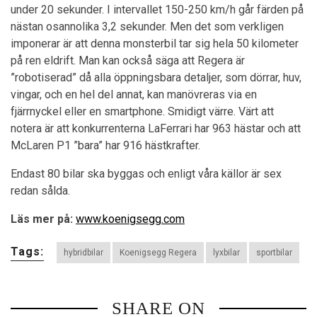
under 20 sekunder. I intervallet 150-250 km/h går färden på
nästan osannolika 3,2 sekunder. Men det som verkligen
imponerar är att denna monsterbil tar sig hela 50 kilometer
på ren eldrift. Man kan också säga att Regera är
”robotiserad” då alla öppningsbara detaljer, som dörrar, huv,
vingar, och en hel del annat, kan manövreras via en
fjärrnyckel eller en smartphone. Smidigt värre. Värt att
notera är att konkurrenterna LaFerrari har 963 hästar och att
McLaren P1 ”bara” har 916 hästkrafter.
Endast 80 bilar ska byggas och enligt våra källor är sex
redan sålda.
Läs mer på:
www.koenigsegg.com
Tags:
hybridbilar
Koenigsegg Regera
lyxbilar
sportbilar
SHARE ON